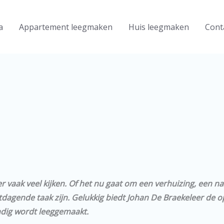
a
Appartement leegmaken
Huis leegmaken
Cont
 vaak veel kijken. Of het nu gaat om een verhuizing, een 
gende taak zijn. Gelukkig biedt Johan De Braekeleer de oplo
ndig wordt leeggemaakt.