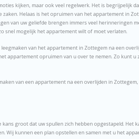
oties kijken, maar ook veel regelwerk. Het is begrijpelijk dat
he zaken. Helaas is het opruimen van het appartement in Zo
tingen van uw geliefde brengen immers veel herinneringen me
st zo snel mogelijk het appartement wilt of moet verlaten.
t leegmaken van het appartement in Zottegem na een overlij
 het appartement opruimen van u over te nemen. Zo kunt u zic
egmaken van een appartement na een overlijden in Zottegem,
e kans groot dat uw spullen zich hebben opgestapeld. Het ka
en. Wij kunnen een plan opstellen en samen met u het appar