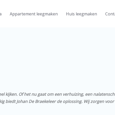
a
Appartement leegmaken
Huis leegmaken
Cont
eel kijken. Of het nu gaat om een verhuizing, een nalatensc
g biedt Johan De Braekeleer de oplossing. Wij zorgen voor ee